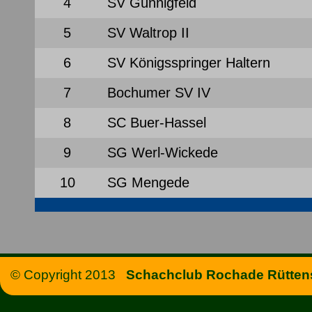
4
SV Günnigfeld
5
SV Waltrop II
6
SV Königsspringer Haltern
7
Bochumer SV IV
8
SC Buer-Hassel
9
SG Werl-Wickede
10
SG Mengede
© Copyright 2013
Schachclub Rochade Rüttens