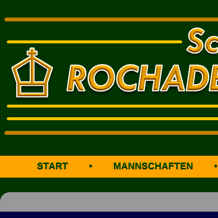
START
•
MANNSCHAFTEN
•