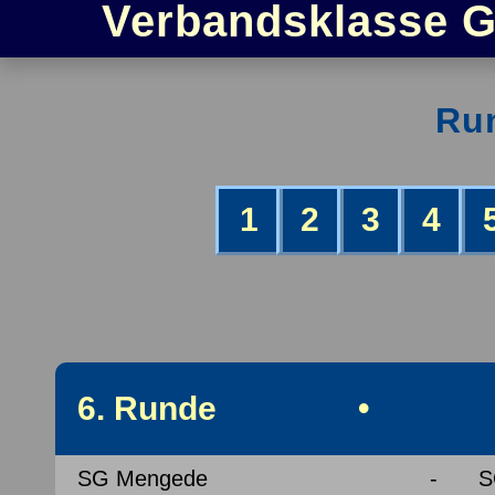
Verbandsklasse G
Ru
1
2
3
4
6. Runde • 24.
SG Mengede
-
S