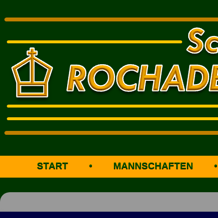
START
•
MANNSCHAFTEN
•